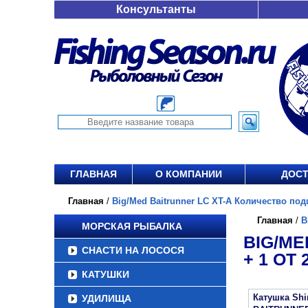
Консультанты
ГЛАВНАЯ
О КОМПАНИИ
ДОСТ
Главная
/
Big/Med Baitrunner LC XT-A Количество подш
Главная
/
B
МОРСКАЯ РЫБАЛКА
BIG/ME
СНАСТИ НА ЛОСОСЯ
+ 1 ОТ 2
КАТУШКИ
Катушка Sh
УДИЛИЩА