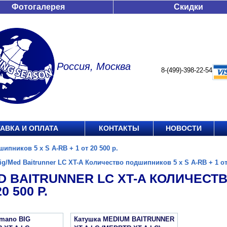
Фотогалерея
Скидки
Россия, Москва
8-(499)-398-22-54
АВКА И ОПЛАТА
КОНТАКТЫ
НОВОСТИ
ипников 5 x S A-RB + 1 от 20 500 р.
ig/Med Baitrunner LC XT-A Количество подшипников 5 x S A-RB + 1 от 
D BAITRUNNER LC XT-A КОЛИЧЕСТ
0 500 Р.
imano BIG
Катушка MEDIUM BAITRUNNER