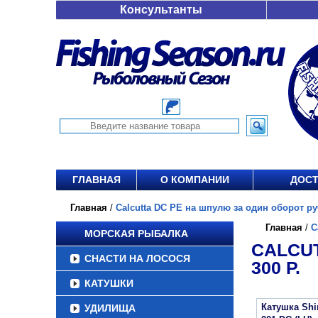
Консультанты
ГЛАВНАЯ
О КОМПАНИИ
ДОСТ
Главная
/
Calcutta DC PE на шпулю за один оборот руч
Главная
/
C
МОРСКАЯ РЫБАЛКА
CALCUT
СНАСТИ НА ЛОСОСЯ
300 Р.
КАТУШКИ
Катушка Sh
УДИЛИЩА