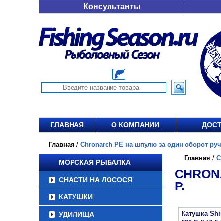
Консультанты
ГЛАВНАЯ
О КОМПАНИИ
ДОСТ
Главная
/
Chronarch PE на шпулю за один оборот ручки
Главная
/
C
МОРСКАЯ РЫБАЛКА
CHRONA
СНАСТИ НА ЛОСОСЯ
Р.
КАТУШКИ
Катушка Sh
УДИЛИЩА