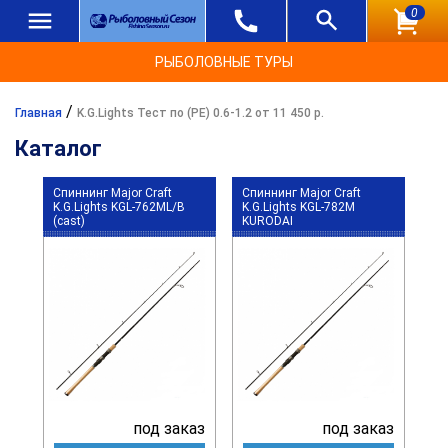
0
РЫБОЛОВНЫЕ ТУРЫ
/
Главная
K.G.Lights Тест по (РЕ) 0.6-1.2 от 11 450 р.
Каталог
Спиннинг Major Craft
Спиннинг Major Craft
K.G.Lights KGL-762ML/B
K.G.Lights KGL-782M
(cast)
KURODAI
под заказ
под заказ