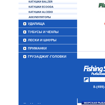
КАТУШКИ BALZER
КАТУШКИ ECOODA
КАТУШКИ ALCEDO
АККУМУЛЯТОРЫ
УДИЛИЩА
ТУБУСЫ И ЧЕХЛЫ
ЛЕСКИ И ШНУРЫ
ПРИМАНКИ
ГРУЗА/ДЖИГ-ГОЛОВКИ
ФУРНИТУРА
НАБОРЫ РЫБОЛОВНЫХ
СНАСТЕЙ
ДАУНРИГГЕРЫ SCOTTY
8-(499)
МИНИПЛАНЕРЫ
ОДЕЖДА
МОРСКАЯ РЫБ