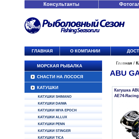
Консультанты
Фотога
ГЛАВНАЯ
О КОМПАНИИ
ДОСТ
Главная
/
К
МОРСКАЯ РЫБАЛКА
ABU GA
СНАСТИ НА ЛОСОСЯ
КАТУШКИ
Катушка ABU
AE74-Racing
КАТУШКИ SHIMANO
КАТУШКИ DAIWA
КАТУШКИ MIYA EPOCH
КАТУШКИ ALLUX
КАТУШКИ PENN
КАТУШКИ STINGER
КАТУШКИ TICA