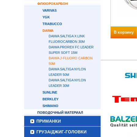
ФЛЮОРОКАРБОН
VARIVAS
YGK
TRABUCCO
DAIWA
В корзину
DAIWA SALTIGA X LINK
FLUOROCARBON 30М
DAIWA PROREX FC LEADER
SUPER SOFT 15M
DAIWA J-FLUORO CARBON
50M
DAIWA SALTIGA NYLON
LEADER 50М
DAIWA SALTIGA NYLON
LEADER 30М
SUNLINE
BERKLEY
SHIMANO
ПОВОДОЧНЫЙ МАТЕРИАЛ
ПРИМАНКИ
ГРУЗА/ДЖИГ-ГОЛОВКИ