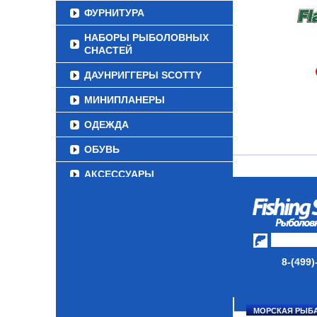
ФУРНИТУРА
НАБОРЫ РЫБОЛОВНЫХ
СНАСТЕЙ
ДАУНРИГГЕРЫ SCOTTY
МИНИПЛАНЕРЫ
ОДЕЖДА
ОБУВЬ
АКСЕССУАРЫ
ЛАКИ ДЛЯ ПРИМАНОК
ПОДВОДНЫЕ КАМЕРЫ
ЭХОЛОТЫ
8-(499)
ЗИМНЯЯ РЫБАЛКА
СУМКИ/РЮКЗАКИ
МОРСКАЯ РЫБ