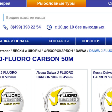
лерея
Рыболовные туры
С
8(499) 398 22 54
с 10 до 19 без выходных
АВКА И ОПЛАТА
КОНТАКТЫ
НОВОСТИ
аталог
/
ЛЕСКИ и ШНУРЫ
/
ФЛЮОРОКАРБОН
/
DAIWA
/
DAIWA J-FLU
J-FLUORO CARBON 50M
a J-FLUORO
Леска Daiwa J-FLUORO
Леска Daiw
m 0.505mm
CARBON 50m 0.645mm
CARBON 50