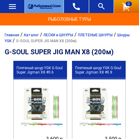
0
РЫБОЛОВНЫЕ ТУРЫ
/
/
/
/
Главная
Каталог
ЛЕСКИ и ШНУРЫ
ПЛЕТЕНЫЕ ШНУРЫ
Шнуры
/
YGK
G-SOUL SUPER JIG MAN X8 (200м)
G-SOUL SUPER JIG MAN X8 (200м)
Плетеный шнур YGK G-Soul
Плетеный шнур YGK G-Soul
Super Jigman X8 #0.6
Super Jigman X8 #0.8
3 600 р.
3 500 р.