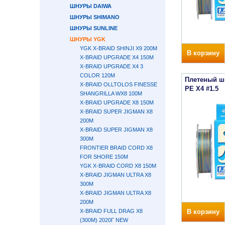
ШНУРЫ DAIWA
ШНУРЫ SHIMANO
ШНУРЫ SUNLINE
ШНУРЫ YGK
YGK X-BRAID SHINJI X9 200М
В корзину
X-BRAID UPGRADE X4 150М
X-BRAID UPGRADE X4 3
COLOR 120М
Плетеный ш
X-BRAID OLLTOLOS FINESSE
PE X4 #1.5
SHANGRILLA WX8 100M
X-BRAID UPGRADE X8 150М
X-BRAID SUPER JIGMAN X8
200М
X-BRAID SUPER JIGMAN X8
300М
FRONTIER BRAID CORD X8
FOR SHORE 150M
YGK X-BRAID CORD X8 150M
X-BRAID JIGMAN ULTRA X8
300М
X-BRAID JIGMAN ULTRA X8
200М
X-BRAID FULL DRAG X8
В корзину
(300М) 2020Г NEW