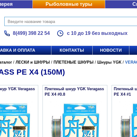
лерея
Рыболовные туры
С
8(499) 398 22 54
с 10 до 19 без выходных
АВКА И ОПЛАТА
КОНТАКТЫ
НОВОСТИ
аталог
/
ЛЕСКИ и ШНУРЫ
/
ПЛЕТЕНЫЕ ШНУРЫ
/
Шнуры YGK
/
VERAG
SS PE X4 (150М)
нур YGK Veragass
Плетеный шнур YGK Veragass
Плетеный ш
PE X4 #0.8
PE X4 #1