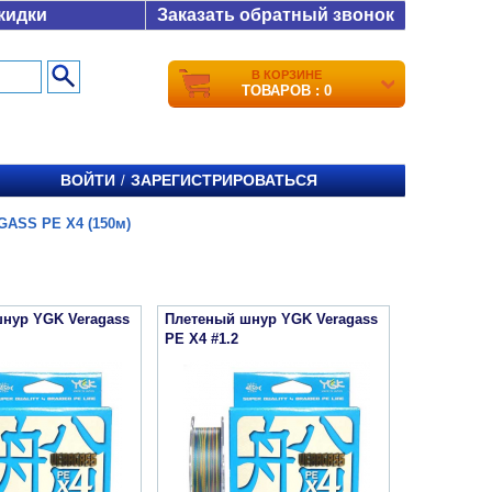
кидки
Заказать обратный звонок
В КОРЗИНЕ
ТОВАРОВ : 0
ВОЙТИ
ЗАРЕГИСТРИРОВАТЬСЯ
/
ASS PE X4 (150м)
нур YGK Veragass
Плетеный шнур YGK Veragass
PE X4 #1.2