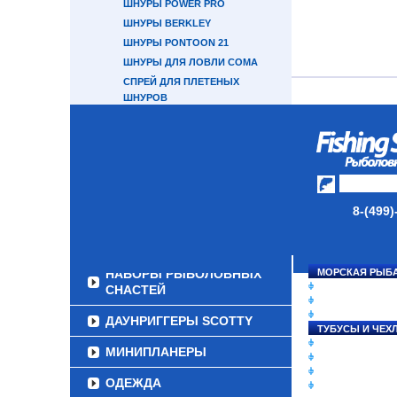
ШНУРЫ POWER PRO
ШНУРЫ BERKLEY
ШНУРЫ PONTOON 21
ШНУРЫ ДЛЯ ЛОВЛИ СОМА
СПРЕЙ ДЛЯ ПЛЕТЕНЫХ
ШНУРОВ
ЛЕСКА МОНОФИЛЬНАЯ
ФЛЮОРОКАРБОН
ПОВОДОЧНЫЙ МАТЕРИАЛ
ПРИМАНКИ
8-(499)
ГРУЗА/ДЖИГ-ГОЛОВКИ
ФУРНИТУРА
НАБОРЫ РЫБОЛОВНЫХ
МОРСКАЯ РЫБ
СНАСТИ НА ЛО
СНАСТЕЙ
КАТУШКИ
УДИЛИЩА
ДАУНРИГГЕРЫ SCOTTY
ТУБУСЫ И ЧЕХ
ЛЕСКИ И ШНУР
МИНИПЛАНЕРЫ
ПРИМАНКИ
ГРУЗА/ДЖИГ-Г
ОДЕЖДА
ФУРНИТУРА