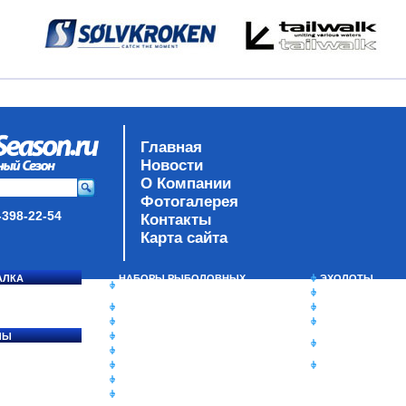
Главная
Новости
О Компании
Фотогалерея
-398-22-54
Контакты
Карта сайта
АЛКА
НАБОРЫ РЫБОЛОВНЫХ
ЭХОЛОТЫ
СОСЯ
СНАСТЕЙ
ЗИМНЯЯ РЫБАЛ
ДАУНРИГГЕРЫ SCOTTY
СУМКИ/РЮКЗАК
МИНИПЛАНЕРЫ
ЯЩИКИ/КОРОБК
ЛЫ
ОДЕЖДА
ИЗОТЕРМИЧЕСК
Ы
ОБУВЬ
КОНТЕЙНЕРЫ
АКСЕССУАРЫ
ОЧКИ
ОЛОВКИ
ЛАКИ ДЛЯ ПРИМАНОК
ПОДВОДНЫЕ КАМЕРЫ