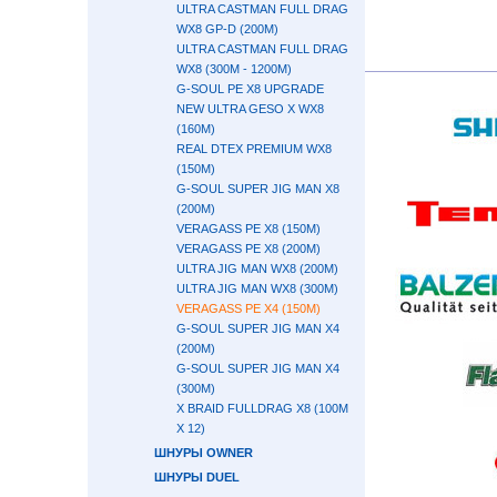
ULTRA CASTMAN FULL DRAG
WX8 GP-D (200М)
ULTRA CASTMAN FULL DRAG
WX8 (300М - 1200М)
G-SOUL PE X8 UPGRADE
NEW ULTRA GESO X WX8
(160М)
REAL DTEX PREMIUM WX8
(150М)
G-SOUL SUPER JIG MAN X8
(200М)
VERAGASS PE X8 (150М)
VERAGASS PE X8 (200М)
ULTRA JIG MAN WX8 (200М)
ULTRA JIG MAN WX8 (300М)
VERAGASS PE X4 (150М)
G-SOUL SUPER JIG MAN X4
(200М)
G-SOUL SUPER JIG MAN X4
(300М)
X BRAID FULLDRAG X8 (100М
X 12)
ШНУРЫ OWNER
ШНУРЫ DUEL