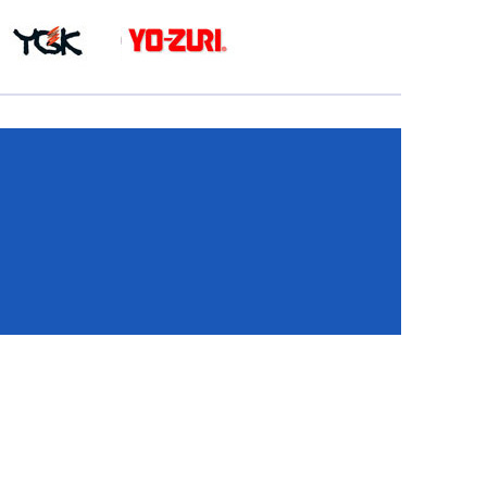
КА
И
И
ИЕ