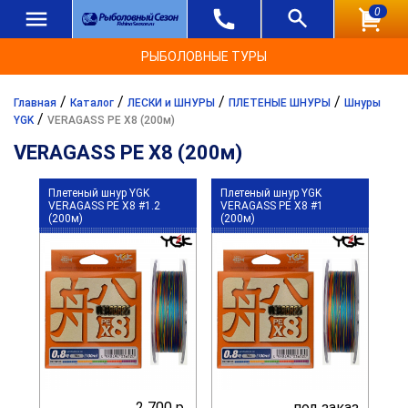
0
РЫБОЛОВНЫЕ ТУРЫ
/
/
/
/
Главная
Каталог
ЛЕСКИ и ШНУРЫ
ПЛЕТЕНЫЕ ШНУРЫ
Шнуры
/
YGK
VERAGASS PE X8 (200м)
VERAGASS PE X8 (200м)
Плетеный шнур YGK
Плетеный шнур YGK
VERAGASS PE X8 #1.2
VERAGASS PE X8 #1
(200м)
(200м)
2 700 р.
под заказ