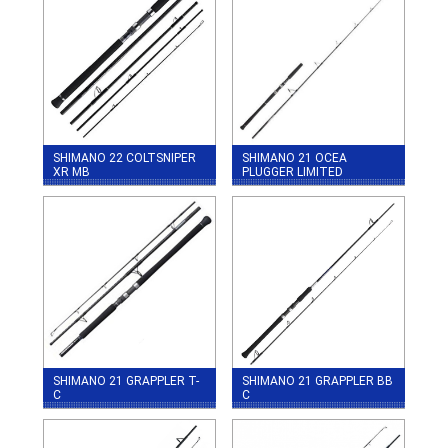
SHIMANO 22 COLTSNIPER
SHIMANO 21 OCEA
XR MB
PLUGGER LIMITED
SHIMANO 21 GRAPPLER T-
SHIMANO 21 GRAPPLER BB
C
C