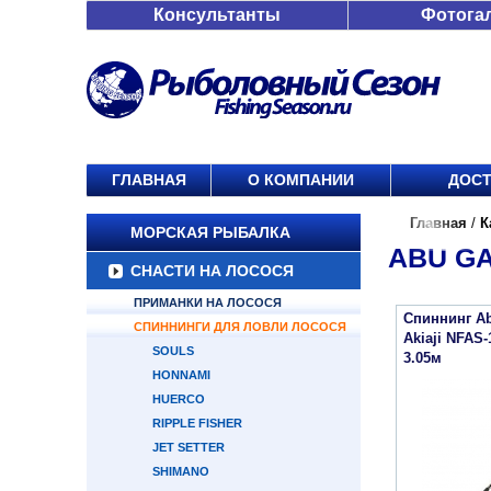
Консультанты
Фотога
ГЛАВНАЯ
О КОМПАНИИ
ДОСТ
Главная
/
К
МОРСКАЯ РЫБАЛКА
ABU GA
СНАСТИ НА ЛОСОСЯ
ПРИМАНКИ НА ЛОСОСЯ
Спиннинг Abu
СПИННИНГИ ДЛЯ ЛОВЛИ ЛОСОСЯ
Akiaji NFAS
SOULS
3.05м
HONNAMI
HUERCO
RIPPLE FISHER
JET SETTER
SHIMANO