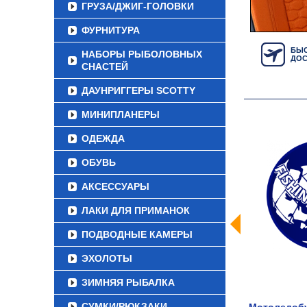
ГРУЗА/ДЖИГ-ГОЛОВКИ
ФУРНИТУРА
БЫС
НАБОРЫ РЫБОЛОВНЫХ
ДОС
СНАСТЕЙ
ДАУНРИГГЕРЫ SCOTTY
МИНИПЛАНЕРЫ
ОДЕЖДА
ОБУВЬ
АКСЕССУАРЫ
ЛАКИ ДЛЯ ПРИМАНОК
ПОДВОДНЫЕ КАМЕРЫ
ЭХОЛОТЫ
ЗИМНЯЯ РЫБАЛКА
СУМКИ/РЮКЗАКИ