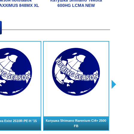
езон поплавок
Катушка Shimano Tekota
VIVO P
AXXIMUS 848MX XL
600HG LCMA NEW
Катушка Shimano Rarenium Ci4+ 2500
a Exist 2510R-PE-H '15
Катушка 
FB