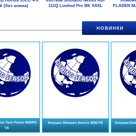
р Honda 35CC 4-х
Костюм Shimano Nexus RB-
Комбин
й (без шнека)
111Q Limited Pro BK XXXL
FLADEN M
НОВИНКИ
no Twin Power 4000PG
Катушка Shimano Aernos 4000 FB
Катушка Daiw
'15