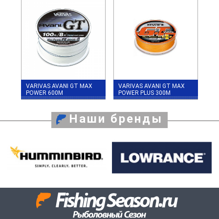
VARIVAS AVANI GT MAX
VARIVAS AVANI GT MAX
POWER 600М
POWER PLUS 300M
Наши бренды