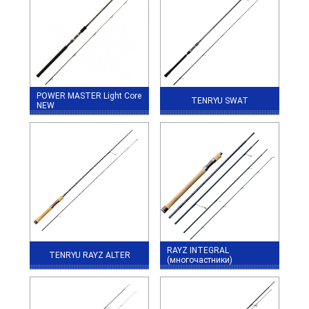
POWER MASTER Light Core
TENRYU SWAT
NEW
RAYZ INTEGRAL
TENRYU RAYZ ALTER
(многочастники)