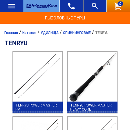
0
РЫБОЛОВНЫЕ ТУРЫ
/
/
/
/
Главная
Каталог
УДИЛИЩА
СПИННИНГОВЫЕ
TENRYU
TENRYU
TENRYU POWER MASTER
TENRYU POWER MASTER
PM
HEAVY CORE