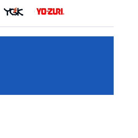
КА
И
И
ИЕ