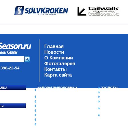
Главная
Новости
О Компании
Фотогалерея
-398-22-54
Контакты
Карта сайта
АЛКА
НАБОРЫ РЫБОЛОВНЫХ
ЭХОЛОТЫ
СОСЯ
СНАСТЕЙ
ЗИМНЯЯ РЫБАЛ
ДАУНРИГГЕРЫ SCOTTY
СУМКИ/РЮКЗАК
МИНИПЛАНЕРЫ
ЯЩИКИ/КОРОБК
ЛЫ
ОДЕЖДА
ИЗОТЕРМИЧЕСК
Ы
ОБУВЬ
КОНТЕЙНЕРЫ
АКСЕССУАРЫ
ОЧКИ
ОЛОВКИ
ЛАКИ ДЛЯ ПРИМАНОК
ПОДВОДНЫЕ КАМЕРЫ