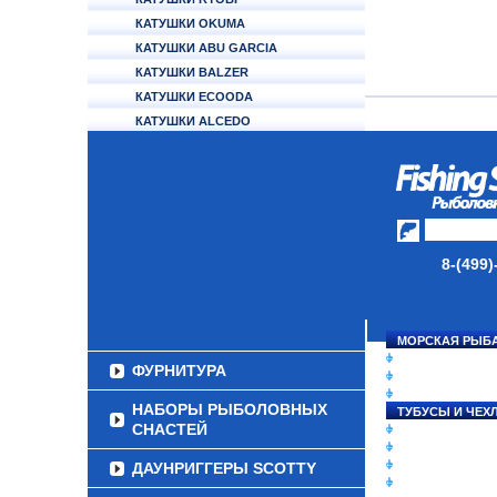
КАТУШКИ OKUMA
КАТУШКИ ABU GARCIA
КАТУШКИ BALZER
КАТУШКИ ECOODA
КАТУШКИ ALCEDO
АККУМУЛЯТОРЫ
УДИЛИЩА
ТУБУСЫ И ЧЕХЛЫ
ЛЕСКИ И ШНУРЫ
8-(499)
ПРИМАНКИ
ГРУЗА/ДЖИГ-ГОЛОВКИ
МОРСКАЯ РЫБ
СНАСТИ НА ЛО
ФУРНИТУРА
КАТУШКИ
УДИЛИЩА
НАБОРЫ РЫБОЛОВНЫХ
ТУБУСЫ И ЧЕХ
СНАСТЕЙ
ЛЕСКИ И ШНУР
ПРИМАНКИ
ГРУЗА/ДЖИГ-Г
ДАУНРИГГЕРЫ SCOTTY
ФУРНИТУРА