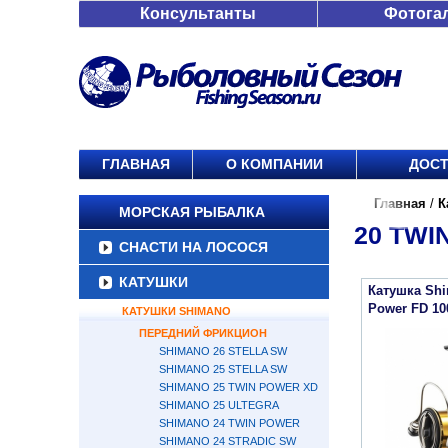
Консультанты
Фотога
ГЛАВНАЯ
О КОМПАНИИ
ДОСТ
Главная
/
К
МОРСКАЯ РЫБАЛКА
20 TWI
СНАСТИ НА ЛОСОСЯ
КАТУШКИ
Катушка Shi
Power FD 10
КАТУШКИ SHIMANO
ПЕРЕДНИЙ ФРИКЦИОН
SHIMANO 26 STELLA SW
SHIMANO 25 STELLA SW
SHIMANO 25 TWIN POWER XD
SHIMANO 25 ULTEGRA
SHIMANO 24 TWIN POWER
SHIMANO 24 STRADIC SW