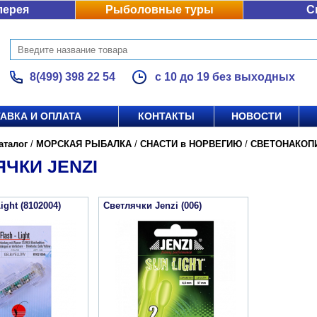
лерея
Рыболовные туры
С
8(499) 398 22 54
с 10 до 19 без выходных
АВКА И ОПЛАТА
КОНТАКТЫ
НОВОСТИ
аталог
/
МОРСКАЯ РЫБАЛКА
/
СНАСТИ в НОРВЕГИЮ
/
СВЕТОНАКОП
ЧКИ JENZI
ight (8102004)
Светлячки Jenzi (006)