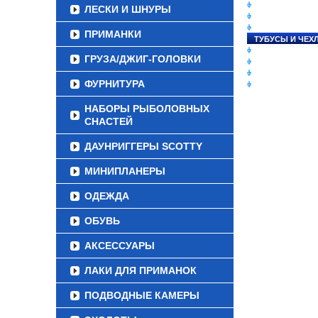
СНАСТИ НА ЛО
ЛЕСКИ И ШНУРЫ
КАТУШКИ
УДИЛИЩА
ПРИМАНКИ
ТУБУСЫ И ЧЕХ
ЛЕСКИ И ШНУР
ГРУЗА/ДЖИГ-ГОЛОВКИ
ПРИМАНКИ
ГРУЗА/ДЖИГ-Г
ФУРНИТУРА
ФУРНИТУРА
НАБОРЫ РЫБОЛОВНЫХ
СНАСТЕЙ
ДАУНРИГГЕРЫ SCOTTY
МИНИПЛАНЕРЫ
ОДЕЖДА
ОБУВЬ
АКСЕССУАРЫ
ЛАКИ ДЛЯ ПРИМАНОК
ПОДВОДНЫЕ КАМЕРЫ