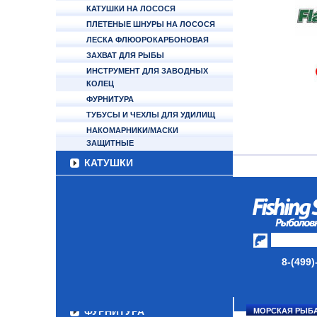
КАТУШКИ НА ЛОСОСЯ
ПЛЕТЕНЫЕ ШНУРЫ НА ЛОСОСЯ
ЛЕСКА ФЛЮОРОКАРБОНОВАЯ
ЗАХВАТ ДЛЯ РЫБЫ
ИНСТРУМЕНТ ДЛЯ ЗАВОДНЫХ
КОЛЕЦ
ФУРНИТУРА
ТУБУСЫ И ЧЕХЛЫ ДЛЯ УДИЛИЩ
НАКОМАРНИКИ/МАСКИ
ЗАЩИТНЫЕ
КАТУШКИ
УДИЛИЩА
ТУБУСЫ И ЧЕХЛЫ
ЛЕСКИ И ШНУРЫ
8-(499)
ПРИМАНКИ
ГРУЗА/ДЖИГ-ГОЛОВКИ
ФУРНИТУРА
МОРСКАЯ РЫБ