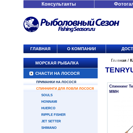
Консультанты
Фотога
ГЛАВНАЯ
О КОМПАНИИ
ДОСТ
Главная
/
К
МОРСКАЯ РЫБАЛКА
TENRY
СНАСТИ НА ЛОСОСЯ
ПРИМАНКИ НА ЛОСОСЯ
Спиннинг Te
СПИННИНГИ ДЛЯ ЛОВЛИ ЛОСОСЯ
MMH
SOULS
HONNAMI
HUERCO
RIPPLE FISHER
JET SETTER
SHIMANO