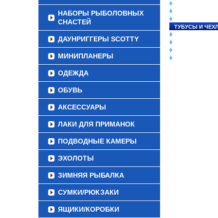
СНАСТИ НА ЛО
КАТУШКИ
НАБОРЫ РЫБОЛОВНЫХ
УДИЛИЩА
СНАСТЕЙ
ТУБУСЫ И ЧЕХ
ЛЕСКИ И ШНУР
ДАУНРИГГЕРЫ SCOTTY
ПРИМАНКИ
ГРУЗА/ДЖИГ-Г
МИНИПЛАНЕРЫ
ФУРНИТУРА
ОДЕЖДА
ОБУВЬ
АКСЕССУАРЫ
ЛАКИ ДЛЯ ПРИМАНОК
ПОДВОДНЫЕ КАМЕРЫ
ЭХОЛОТЫ
ЗИМНЯЯ РЫБАЛКА
СУМКИ/РЮКЗАКИ
ЯЩИКИ/КОРОБКИ