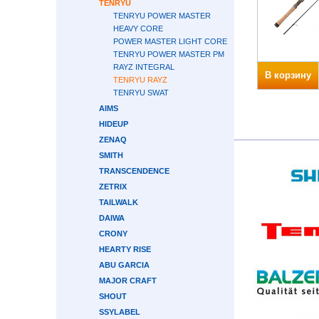
TENRYU
TENRYU POWER MASTER
HEAVY CORE
POWER MASTER LIGHT CORE
TENRYU POWER MASTER PM
RAYZ INTEGRAL
В корзину
TENRYU RAYZ
TENRYU SWAT
AIMS
HIDEUP
ZENAQ
SMITH
TRANSCENDENCE
ZETRIX
TAILWALK
DAIWA
CRONY
HEARTY RISE
ABU GARCIA
MAJOR CRAFT
SHOUT
SSYLABEL