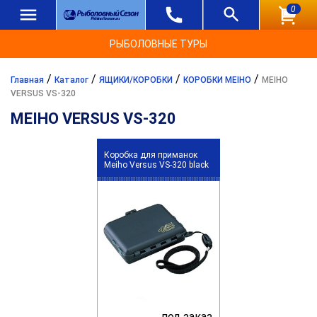
0
РЫБОЛОВНЫЕ ТУРЫ
/
/
/
/
Главная
Каталог
ЯЩИКИ/КОРОБКИ
КОРОБКИ MEIHO
MEIHO
VERSUS VS-320
MEIHO VERSUS VS-320
Коробка для приманок
Meiho Versus VS-320 black
под заказ