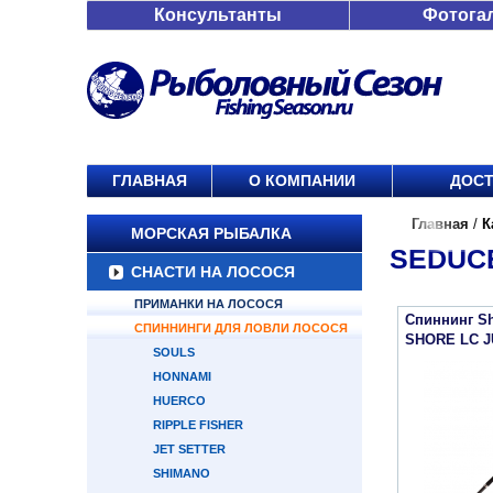
Консультанты
Фотога
ГЛАВНАЯ
О КОМПАНИИ
ДОСТ
Главная
/
К
МОРСКАЯ РЫБАЛКА
SEDUC
СНАСТИ НА ЛОСОСЯ
ПРИМАНКИ НА ЛОСОСЯ
Спиннинг S
СПИННИНГИ ДЛЯ ЛОВЛИ ЛОСОСЯ
SHORE LC J
SOULS
HONNAMI
HUERCO
RIPPLE FISHER
JET SETTER
SHIMANO