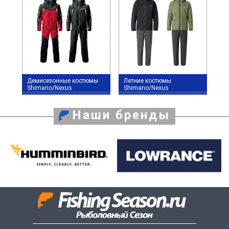
Демисезонные костюмы
Летние костюмы
Shimano/Nexus
Shimano/Nexus
Наши бренды