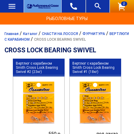
0
РЫБОЛОВНЫЕ ТУРЫ
/
/
/
/
Главная
Каталог
СНАСТИ НА ЛОСОСЯ
ФУРНИТУРА
ВЕРТЛЮГИ
/
С КАРАБИНОМ
CROSS LOCK BEARING SWIVEL
CROSS LOCK BEARING SWIVEL
Вертлюг с карабином
Вертлюг с карабином
Smith Cross Lock Bearing
Smith Cross Lock Bearing
Swivel #2 (23кг)
Swivel #1 (18кг)
550 р.
под заказ