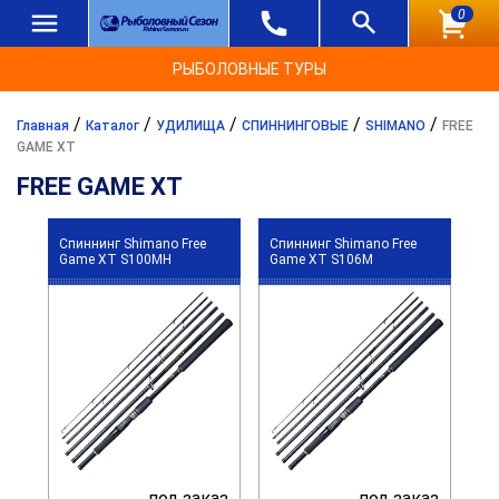
0
РЫБОЛОВНЫЕ ТУРЫ
/
/
/
/
/
Главная
Каталог
УДИЛИЩА
СПИННИНГОВЫЕ
SHIMANO
FREE
GAME XT
FREE GAME XT
Спиннинг Shimano Free
Спиннинг Shimano Free
Game XT S100MH
Game XT S106M
под заказ
под заказ