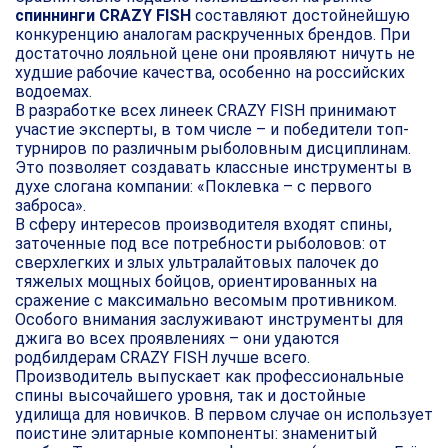
спиннинги CRAZY FISH
составляют достойнейшую
конкуренцию аналогам раскрученных брендов. При
достаточно лояльной цене они проявляют ничуть не
худшие рабочие качества, особенно на российских
водоемах.
В разработке всех линеек CRAZY FISH принимают
участие эксперты, в том числе – и победители топ-
турниров по различным рыболовным дисциплинам.
Это позволяет создавать классные инструменты в
духе слогана компании: «Поклевка – с первого
заброса».
В сферу интересов производителя входят спины,
заточенные под все потребности рыболовов: от
сверхлегких и злых ультралайтовых палочек до
тяжелых мощных бойцов, ориентированных на
сражение с максимально весомым противником.
Особого внимания заслуживают инструменты для
джига во всех проявлениях – они удаются
родбилдерам CRAZY FISH лучше всего.
Производитель выпускает как профессиональные
спины высочайшего уровня, так и достойные
удилища для новичков. В первом случае он использует
поистине элитарные компоненты: знаменитый