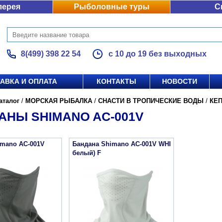
лерея
Рыболовные туры
С
8(499) 398 22 54
с 10 до 19 без выходных
АВКА И ОПЛАТА
КОНТАКТЫ
НОВОСТИ
аталог
/
МОРСКАЯ РЫБАЛКА
/
СНАСТИ В ТРОПИЧЕСКИЕ ВОДЫ
/
КЕ
АНЫ SHIMANO AC-001V
imano AC-001V
Бандана Shimano AC-001V WHI
белый) F