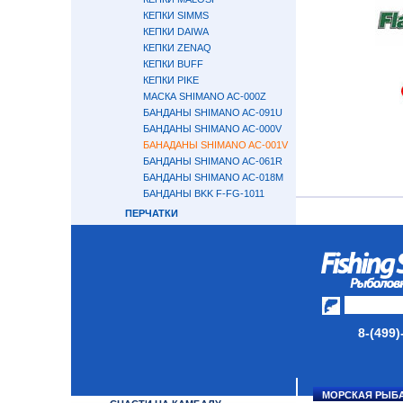
КЕПКИ SIMMS
КЕПКИ DAIWA
КЕПКИ ZENAQ
КЕПКИ BUFF
КЕПКИ PIKE
МАСКА SHIMANO AC-000Z
БАНДАНЫ SHIMANO AC-091U
БАНДАНЫ SHIMANO AC-000V
БАНАДАНЫ SHIMANO AC-001V
БАНДАНЫ SHIMANO AC-061R
БАНДАНЫ SHIMANO AC-018M
БАНДАНЫ BKK F-FG-1011
ПЕРЧАТКИ
ОЧКИ
СВЕТОНАКОПИТЕЛЬНЫЕ
ЭЛЕМЕНТЫ
ПРИМАНКИ ДЛЯ ЛОВЛИ
ОСЬМИНОГА
ПОВОДКОВЫЙ МАТЕРИАЛ 7Х7
8-(499)
ОКТОПУСЫ SAVAGE GEAR
МОРСКОЙ ТРОЛЛИНГ
СНАСТИ В НОРВЕГИЮ
МОРСКАЯ РЫБ