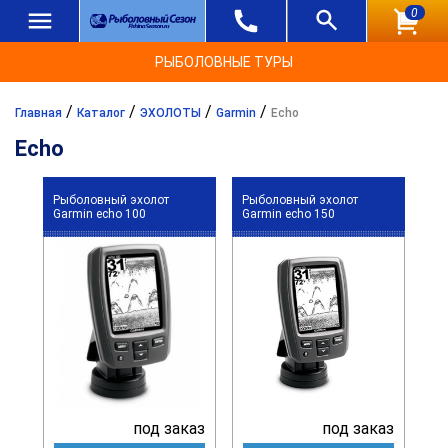
0
РЫБОЛОВНЫЕ ТУРЫ
/
/
/
/
Главная
Каталог
ЭХОЛОТЫ
Garmin
Echo
Echo
Рыболовный эхолот
Рыболовный эхолот
Garmin echo 100
Garmin echo 150
под заказ
под заказ