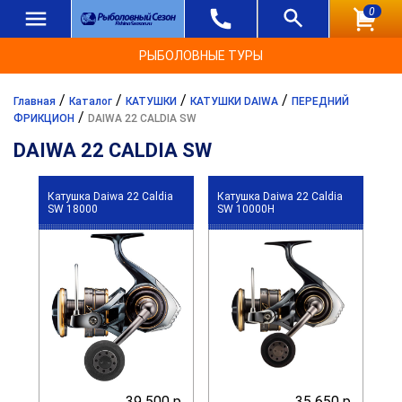
0
РЫБОЛОВНЫЕ ТУРЫ
/
/
/
/
Главная
Каталог
КАТУШКИ
КАТУШКИ DAIWA
ПЕРЕДНИЙ
/
ФРИКЦИОН
DAIWA 22 CALDIA SW
DAIWA 22 CALDIA SW
Катушка Daiwa 22 Caldia
Катушка Daiwa 22 Caldia
SW 18000
SW 10000H
39 500 р.
35 650 р.