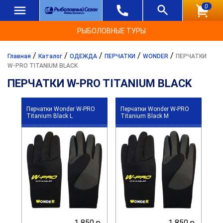
0
РЫБОЛОВНЫЕ ТУРЫ
/
/
/
/
/
Главная
Каталог
ОДЕЖДА
ПЕРЧАТКИ
WONDER
ПЕРЧАТКИ
W-PRO TITANIUM BLACK
ПЕРЧАТКИ W-PRO TITANIUM BLACK
Перчатки Wonder W-PRO
Перчатки Wonder W-PRO
Titanium Black L
Titanium Black M
1 850 р.
1 850 р.