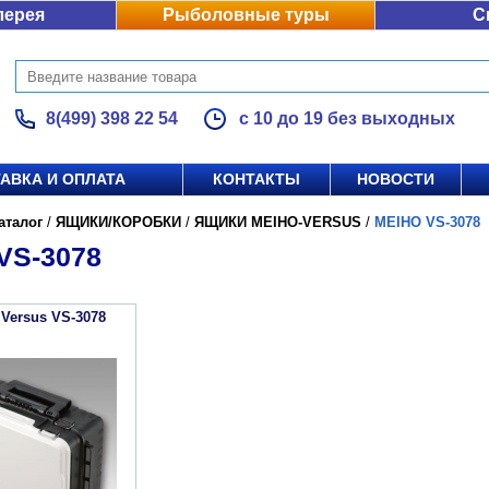
лерея
Рыболовные туры
С
8(499) 398 22 54
с 10 до 19 без выходных
АВКА И ОПЛАТА
КОНТАКТЫ
НОВОСТИ
аталог
/
ЯЩИКИ/КОРОБКИ
/
ЯЩИКИ MEIHO-VERSUS
/
MEIHO VS-3078
VS-3078
Versus VS-3078