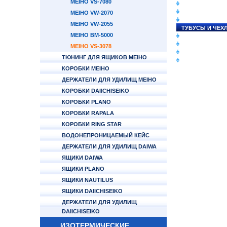
MEIHO VS-7080
СНАСТИ НА ЛО
КАТУШКИ
MEIHO VW-2070
УДИЛИЩА
MEIHO VW-2055
ТУБУСЫ И ЧЕХ
MEIHO BM-5000
ЛЕСКИ И ШНУР
ПРИМАНКИ
MEIHO VS-3078
ГРУЗА/ДЖИГ-Г
ТЮНИНГ ДЛЯ ЯЩИКОВ MEIHO
ФУРНИТУРА
КОРОБКИ MEIHO
ДЕРЖАТЕЛИ ДЛЯ УДИЛИЩ MEIHO
КОРОБКИ DAIICHISEIKO
КОРОБКИ PLANO
КОРОБКИ RAPALA
КОРОБКИ RING STAR
ВОДОНЕПРОНИЦАЕМЫЙ КЕЙС
ДЕРЖАТЕЛИ ДЛЯ УДИЛИЩ DAIWA
ЯЩИКИ DAIWA
ЯЩИКИ PLANO
ЯЩИКИ NAUTILUS
ЯЩИКИ DAIICHISEIKO
ДЕРЖАТЕЛИ ДЛЯ УДИЛИЩ
DAIICHISEIKO
ИЗОТЕРМИЧЕСКИЕ