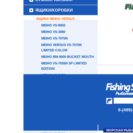
ЯЩИКИ/КОРОБКИ
ЯЩИКИ MEIHO-VERSUS
MEIHO VS-8050
MEIHO VS-3080
MEIHO VS-7070N
MEIHO VERSUS VS-7070N
LIMITED COLOR
MEIHO BM-9000 BUCKET MOUTH
MEIHO VS-7055N SP LIMITED
EDITION
MEIHO VS-3070
MEIHO VS-7070
MEIHO VS-7055N
MEIHO BUCKET MOUTH BM-7000
MEIHO VS-7055
MEIHO VS-7040
8-(499)
MEIHO VERSUS VS -7020
MEIHO VS-7030
MEIHO VS-7080N
МОРСКАЯ РЫБ