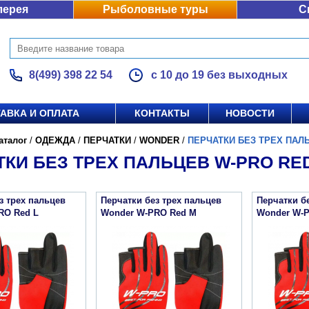
лерея
Рыболовные туры
С
8(499) 398 22 54
с 10 до 19 без выходных
АВКА И ОПЛАТА
КОНТАКТЫ
НОВОСТИ
аталог
/
ОДЕЖДА
/
ПЕРЧАТКИ
/
WONDER
/
ПЕРЧАТКИ БЕЗ ТРЕХ ПАЛ
ТКИ БЕЗ ТРЕХ ПАЛЬЦЕВ W-PRO RE
з трех пальцев
Перчатки без трех пальцев
Перчатки б
RO Red L
Wonder W-PRO Red M
Wonder W-