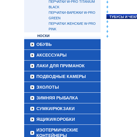
ПЕРЧАТКИ W-PRO TITANIUM
СНАСТИ НА ЛО
BLACK
КАТУШКИ
УДИЛИЩА
ПЕРЧАТКИ-ВАРЕЖКИ W-PRO
ТУБУСЫ И ЧЕХ
GREEN
ЛЕСКИ И ШНУР
ПЕРЧАТКИ ЖЕНСКИЕ W-PRO
ПРИМАНКИ
PINK
ГРУЗА/ДЖИГ-Г
НОСКИ
ФУРНИТУРА
ОБУВЬ
АКСЕССУАРЫ
ЛАКИ ДЛЯ ПРИМАНОК
ПОДВОДНЫЕ КАМЕРЫ
ЭХОЛОТЫ
ЗИМНЯЯ РЫБАЛКА
СУМКИ/РЮКЗАКИ
ЯЩИКИ/КОРОБКИ
ИЗОТЕРМИЧЕСКИЕ
КОНТЕЙНЕРЫ