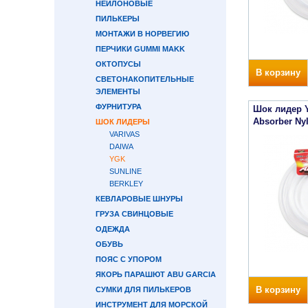
НЕЙЛОНОВЫЕ
ПИЛЬКЕРЫ
МОНТАЖИ В НОРВЕГИЮ
ПЕРЧИКИ GUMMI MAKK
ОКТОПУСЫ
В корзину
СВЕТОНАКОПИТЕЛЬНЫЕ
ЭЛЕМЕНТЫ
ФУРНИТУРА
Шок лидер 
Absorber Ny
ШОК ЛИДЕРЫ
VARIVAS
DAIWA
YGK
SUNLINE
BERKLEY
КЕВЛАРОВЫЕ ШНУРЫ
ГРУЗА СВИНЦОВЫЕ
ОДЕЖДА
ОБУВЬ
ПОЯС С УПОРОМ
ЯКОРЬ ПАРАШЮТ ABU GARCIA
В корзину
СУМКИ ДЛЯ ПИЛЬКЕРОВ
ИНСТРУМЕНТ ДЛЯ МОРСКОЙ