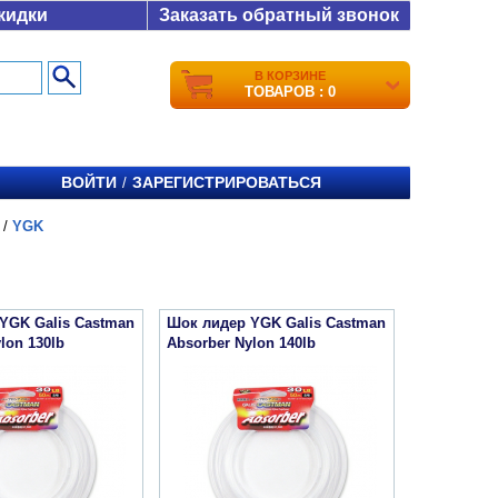
кидки
Заказать обратный звонок
В КОРЗИНЕ
ТОВАРОВ : 0
ВОЙТИ
ЗАРЕГИСТРИРОВАТЬСЯ
/
/
YGK
YGK Galis Castman
Шок лидер YGK Galis Castman
lon 130lb
Absorber Nylon 140lb