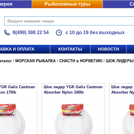
лерея
Рыболовные туры
С
8(499) 398 22 54
с 10 до 19 без выходных
АВКА И ОПЛАТА
КОНТАКТЫ
НОВОСТИ
аталог
/
МОРСКАЯ РЫБАЛКА
/
СНАСТИ в НОРВЕГИЮ
/
ШОК ЛИДЕРЫ
YGK Galis Castman
Шок лидер YGK Galis Castman
Шок лидер 
lon 170lb
Absorber Nylon 100lb
Absorber Ny