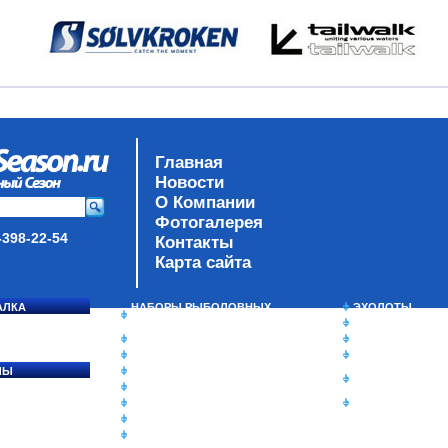
Главная
Новости
О Компании
Фотогалерея
-398-22-54
Контакты
Карта сайта
АЛКА
НАБОРЫ РЫБОЛОВНЫХ
ЭХОЛОТЫ
СОСЯ
СНАСТЕЙ
ЗИМНЯЯ РЫБАЛ
ДАУНРИГГЕРЫ SCOTTY
СУМКИ/РЮКЗАК
МИНИПЛАНЕРЫ
ЯЩИКИ/КОРОБК
ЛЫ
ОДЕЖДА
ИЗОТЕРМИЧЕСК
Ы
ОБУВЬ
КОНТЕЙНЕРЫ
АКСЕССУАРЫ
ОЧКИ
ОЛОВКИ
ЛАКИ ДЛЯ ПРИМАНОК
ПОДВОДНЫЕ КАМЕРЫ