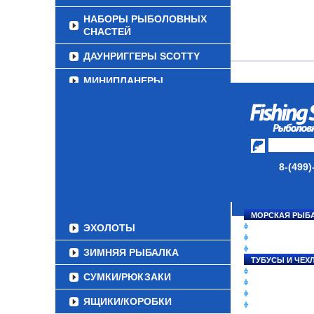
НАБОРЫ РЫБОЛОВНЫХ
СНАСТЕЙ
ДАУНРИГГЕРЫ SCOTTY
МИНИПЛАНЕРЫ
ОДЕЖДА
ОБУВЬ
АКСЕССУАРЫ
8-(499)
ЛАКИ ДЛЯ ПРИМАНОК
ПОДВОДНЫЕ КАМЕРЫ
МОРСКАЯ РЫБ
ЭХОЛОТЫ
СНАСТИ НА ЛО
КАТУШКИ
УДИЛИЩА
ЗИМНЯЯ РЫБАЛКА
ТУБУСЫ И ЧЕХ
ЛЕСКИ И ШНУР
СУМКИ/РЮКЗАКИ
ПРИМАНКИ
ГРУЗА/ДЖИГ-Г
ЯЩИКИ/КОРОБКИ
ФУРНИТУРА