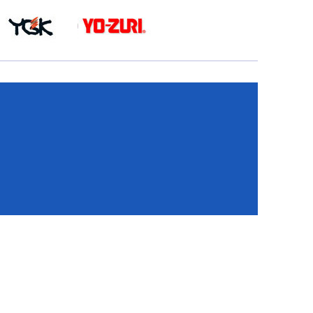
КА
И
И
ИЕ