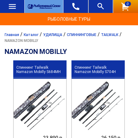
0
РЫБОЛОВНЫЕ ТУРЫ
/
/
/
/
/
Главная
Каталог
УДИЛИЩА
СПИННИНГОВЫЕ
TAILWALK
NAMAZON MOBILLY
NAMAZON MOBILLY
Спиннинг Tailwalk
Спиннинг Tailwalk
Namazon Mobilly S684MH
Namazon Mobilly S704H
23 890 р.
26 150 р.