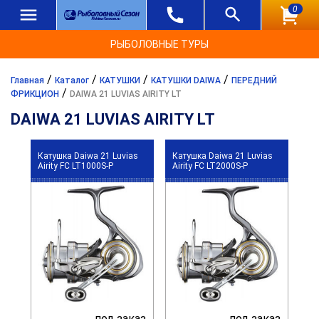
0
РЫБОЛОВНЫЕ ТУРЫ
/
/
/
/
Главная
Каталог
КАТУШКИ
КАТУШКИ DAIWA
ПЕРЕДНИЙ
/
ФРИКЦИОН
DAIWA 21 LUVIAS AIRITY LT
DAIWA 21 LUVIAS AIRITY LT
Катушка Daiwa 21 Luvias
Катушка Daiwa 21 Luvias
Airity FC LT1000S-P
Airity FC LT2000S-P
под заказ
под заказ