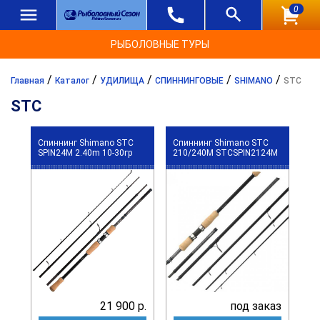
0
РЫБОЛОВНЫЕ ТУРЫ
/
/
/
/
/
Главная
Каталог
УДИЛИЩА
СПИННИНГОВЫЕ
SHIMANO
STC
STC
Спиннинг Shimano STC
Спиннинг Shimano STC
SPIN24M 2.40m 10-30гр
210/240M STCSPIN2124M
21 900 р.
под заказ