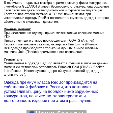
В отличии от пористых мембран применяемых у фирм конкурентов
, мембрана GELANOTS имеет беспоровую структуру, она сохраняет
свои свойства даже после длительной и суровой эксплуатации.
Трехслойная стрейч мембрана TORAY применяемая при
изготовлении одежды RedBor позволяет выпускать одежды которая
абсолютно не сковывает движения.
Важные мелочи:
При изготовлении одежды применяются только японские молнии
YKK
Нитки от лучшего в мире производителя - COATS (Англия)
Кнопки, пластиковые зажимы, люверсы - Due Emme (Италия)
Вся одежда производится только на лучших в мире швейных
машинах Juki (Япония) промышленного назначения.
Утеплитель:
Утеплителем в одежде РэдБор является лучший в мире на данный
момент синтетический утеплитель Primaloft Gold (США) и Shelter
Loft (Россия. Используется в дорогой туристической одежде для
альпинистов ).
Одежда премиум класса RedBor производится на
собственной фабрике в России, что позволяет
устанавливать цену на порядок ниже зарубежных
конкурентов, но качество, характеристики и
долговечность изделий при этом в разы лучше.