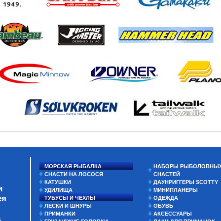
МОРСКАЯ РЫБАЛКА
НАБОРЫ РЫБОЛОВНЫ
СНАСТИ НА ЛОСОСЯ
СНАСТЕЙ
КАТУШКИ
ДАУНРИГГЕРЫ SCOTTY
и
УДИЛИЩА
МИНИПЛАНЕРЫ
ея
ТУБУСЫ И ЧЕХЛЫ
ОДЕЖДА
ЛЕСКИ И ШНУРЫ
ОБУВЬ
ПРИМАНКИ
АКСЕССУАРЫ
а