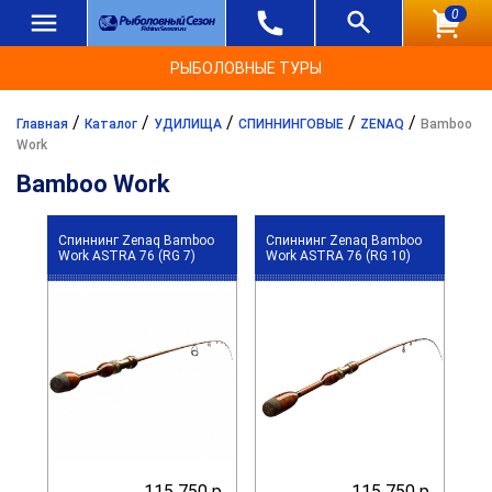
0
РЫБОЛОВНЫЕ ТУРЫ
/
/
/
/
/
Главная
Каталог
УДИЛИЩА
СПИННИНГОВЫЕ
ZENAQ
Bamboo
Work
Bamboo Work
Спиннинг Zenaq Bamboo
Спиннинг Zenaq Bamboo
Work ASTRA 76 (RG 7)
Work ASTRA 76 (RG 10)
115 750 р.
115 750 р.