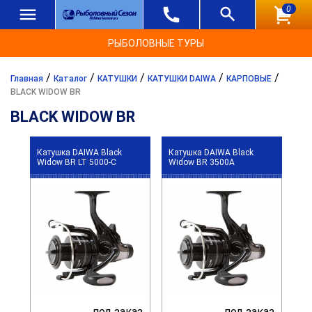
0
РЫБОЛОВНЫЕ ТУРЫ
/
/
/
/
/
Главная
Каталог
КАТУШКИ
КАТУШКИ DAIWA
КАРПОВЫЕ
BLACK WIDOW BR
BLACK WIDOW BR
Катушка DAIWA Black
Катушка DAIWA Black
Widow BR LT 5000-C
Widow BR 3500A
под заказ
под заказ