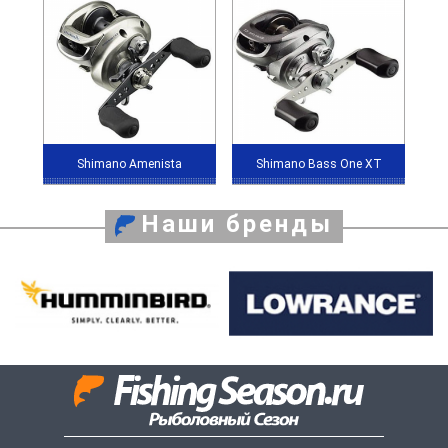
Shimano Amenista
Shimano Bass One XT
Наши бренды