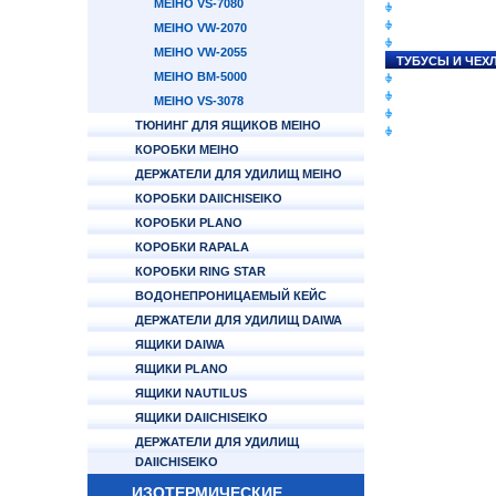
MEIHO VS-7080
СНАСТИ НА ЛО
КАТУШКИ
MEIHO VW-2070
УДИЛИЩА
MEIHO VW-2055
ТУБУСЫ И ЧЕХ
MEIHO BM-5000
ЛЕСКИ И ШНУР
ПРИМАНКИ
MEIHO VS-3078
ГРУЗА/ДЖИГ-Г
ТЮНИНГ ДЛЯ ЯЩИКОВ MEIHO
ФУРНИТУРА
КОРОБКИ MEIHO
ДЕРЖАТЕЛИ ДЛЯ УДИЛИЩ MEIHO
КОРОБКИ DAIICHISEIKO
КОРОБКИ PLANO
КОРОБКИ RAPALA
КОРОБКИ RING STAR
ВОДОНЕПРОНИЦАЕМЫЙ КЕЙС
ДЕРЖАТЕЛИ ДЛЯ УДИЛИЩ DAIWA
ЯЩИКИ DAIWA
ЯЩИКИ PLANO
ЯЩИКИ NAUTILUS
ЯЩИКИ DAIICHISEIKO
ДЕРЖАТЕЛИ ДЛЯ УДИЛИЩ
DAIICHISEIKO
ИЗОТЕРМИЧЕСКИЕ