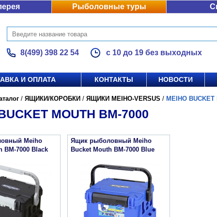
лерея
Рыболовные туры
С
8(499) 398 22 54
с 10 до 19 без выходных
АВКА И ОПЛАТА
КОНТАКТЫ
НОВОСТИ
аталог
/
ЯЩИКИ/КОРОБКИ
/
ЯЩИКИ MEIHO-VERSUS
/
MEIHO BUCKET 
BUCKET MOUTH BM-7000
овный Meiho
Ящик рыболовный Meiho
h BM-7000 Black
Bucket Mouth BM-7000 Blue