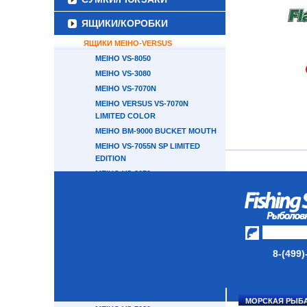
ЯЩИКИ/КОРОБКИ
ЯЩИКИ MEIHO-VERSUS
MEIHO VS-8050
MEIHO VS-3080
MEIHO VS-7070N
MEIHO VERSUS VS-7070N
LIMITED COLOR
MEIHO BM-9000 BUCKET MOUTH
MEIHO VS-7055N SP LIMITED
EDITION
MEIHO VS-3070
MEIHO VS-7070
MEIHO VS-7055N
MEIHO BUCKET MOUTH BM-7000
MEIHO VS-7055
MEIHO VS-7040
8-(499)
MEIHO VERSUS VS -7020
MEIHO VS-7030
MEIHO VS-7080N
МОРСКАЯ РЫБ