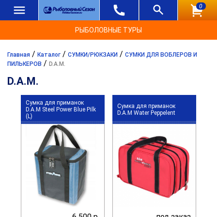
0
РЫБОЛОВНЫЕ ТУРЫ
/
/
/
Главная
Каталог
СУМКИ/РЮКЗАКИ
СУМКИ ДЛЯ ВОБЛЕРОВ И
/
ПИЛЬКЕРОВ
D.A.M.
D.A.M.
Сумка для приманок
Сумка для приманок
D.A.M Steel Power Blue Pilk
D.A.M Water Peppelent
(L)
6 500 р.
под заказ