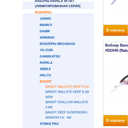
НАБОРЫ RAPALA 90 ЛЕТ
(ЛИМИТИРОВАННАЯ СЕРИЯ)
ВОБЛЕРЫ
JARMO
MANN'S
В корзину
DAIWA
SHIMANO
ВОБЛЕРЫ MEGABASS
Воблер Band
YO-ZURI
#D2A40 (Nat
GAMAKATSU
RAPALA
SEBILE
HALCO
BANDIT
BANDIT WALLEYE DEEP 8.1М
BANDIT WALLEYE DEEP 8.1М
NEW
BANDIT SHALLOW WALLEYE
3.6М
BANDIT DEEP SUSPENDING
MINNOW 5.6 - 6М
В корзину
STRIKE PRO