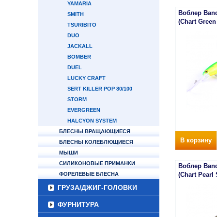
YAMARIA
Воблер Band
SMITH
(Chart Green
TSURIBITO
DUO
JACKALL
BOMBER
DUEL
LUCKY CRAFT
SERT KILLER POP 80/100
STORM
EVERGREEN
HALCYON SYSTEM
БЛЕСНЫ ВРАЩАЮЩИЕСЯ
В корзину
БЛЕСНЫ КОЛЕБЛЮЩИЕСЯ
МЫШИ
СИЛИКОНОВЫЕ ПРИМАНКИ
Воблер Band
ФОРЕЛЕВЫЕ БЛЕСНА
(Chart Pearl 
ГРУЗА/ДЖИГ-ГОЛОВКИ
ФУРНИТУРА