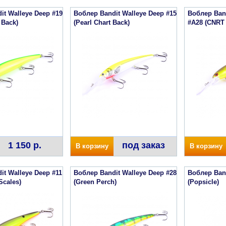
it Walleye Deep #19
Воблер Bandit Walleye Deep #15
Воблер Band
 Back)
(Pearl Chart Back)
#A28 (CNRT 
1 150 р.
под заказ
В корзину
В корзину
it Walleye Deep #11
Воблер Bandit Walleye Deep #28
Воблер Band
Scales)
(Green Perch)
(Popsicle)