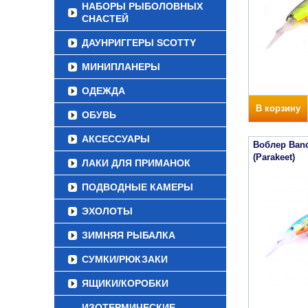
НАБОРЫ РЫБОЛОВНЫХ
СНАСТЕЙ
ДАУНРИГГЕРЫ SCOTTY
МИНИПЛАНЕРЫ
ОДЕЖДА
В корзину
ОБУВЬ
АКСЕССУАРЫ
Воблер Band
(Parakeet)
ЛАКИ ДЛЯ ПРИМАНОК
ПОДВОДНЫЕ КАМЕРЫ
ЭХОЛОТЫ
ЗИМНЯЯ РЫБАЛКА
СУМКИ/РЮКЗАКИ
ЯЩИКИ/КОРОБКИ
ИЗОТЕРМИЧЕСКИЕ