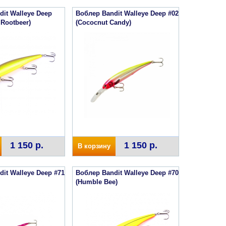
it Walleye Deep
Воблер Bandit Walleye Deep #02
Rootbeer)
(Cococnut Candy)
1 150 р.
1 150 р.
В корзину
it Walleye Deep #71
Воблер Bandit Walleye Deep #70
(Humble Bee)