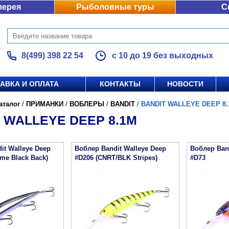
лерея
Рыболовные туры
С
8(499) 398 22 54
с 10 до 19 без выходных
АВКА И ОПЛАТА
КОНТАКТЫ
НОВОСТИ
аталог
/
ПРИМАНКИ
/
ВОБЛЕРЫ
/
BANDIT
/
BANDIT WALLEYE DEEP 8.
 WALLEYE DEEP 8.1М
it Walleye Deep
Воблер Bandit Walleye Deep
Воблер Band
ome Black Back)
#D206 (CNRT/BLK Stripes)
#D73