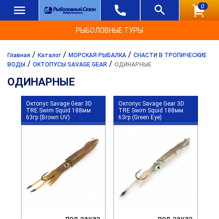
0
РЫБОЛОВНЫЕ ТУРЫ
/
/
/
Главная
Каталог
МОРСКАЯ РЫБАЛКА
СНАСТИ В ТРОПИЧЕСКИЕ
/
/
ВОДЫ
ОКТОПУСЫ SAVAGE GEAR
ОДИНАРНЫЕ
ОДИНАРНЫЕ
Октопус Savage Gear 3D
Октопус Savage Gear 3D
TRE Swim Squid 188мм
TRE Swim Squid 188мм
63гр (Brown UV)
63гр (Green Eye)
под заказ
под заказ