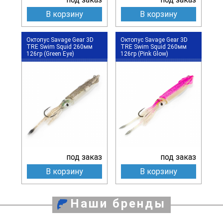
В корзину
В корзину
Октопус Savage Gear 3D
Октопус Savage Gear 3D
TRE Swim Squid 260мм
TRE Swim Squid 260мм
126гр (Green Eye)
126гр (Pink Glow)
под заказ
под заказ
В корзину
В корзину
Наши бренды