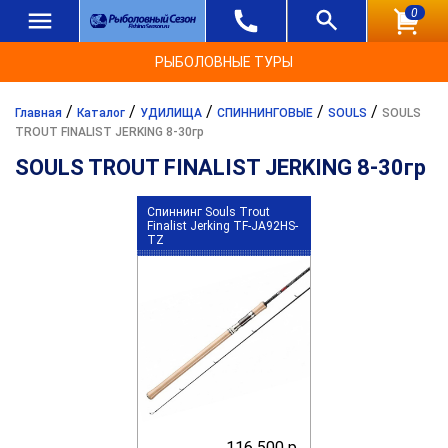
0
РЫБОЛОВНЫЕ ТУРЫ
/
/
/
/
/
Главная
Каталог
УДИЛИЩА
СПИННИНГОВЫЕ
SOULS
SOULS
TROUT FINALIST JERKING 8-30гр
SOULS TROUT FINALIST JERKING 8-30гр
Спиннинг Souls Trout
Finalist Jerking TF-JA92HS-
TZ
116 500 р.