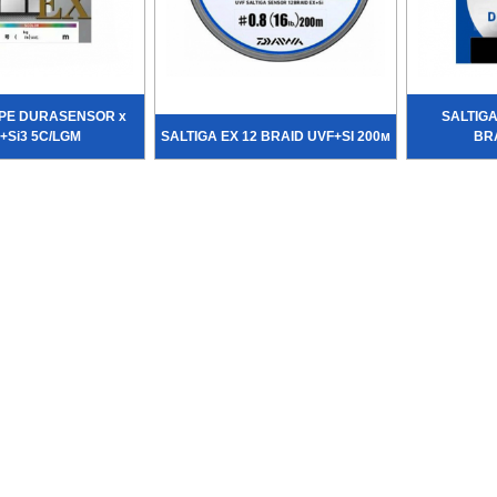
 PE DURASENSOR x
SALTIG
+Si3 5C/LGM
SALTIGA EX 12 BRAID UVF+SI 200м
BRA