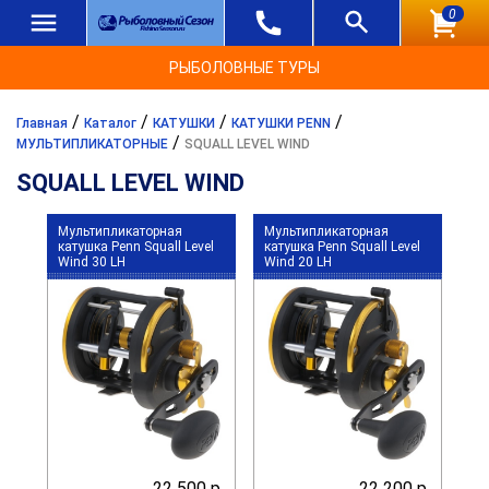
0
РЫБОЛОВНЫЕ ТУРЫ
/
/
/
/
Главная
Каталог
КАТУШКИ
КАТУШКИ PENN
/
МУЛЬТИПЛИКАТОРНЫЕ
SQUALL LEVEL WIND
SQUALL LEVEL WIND
Мультипликаторная
Мультипликаторная
катушка Penn Squall Level
катушка Penn Squall Level
Wind 30 LH
Wind 20 LH
22 500 р.
22 200 р.