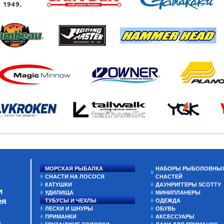
МОРСКАЯ РЫБАЛКА
НАБОРЫ РЫБОЛОВНЫ
СНАСТИ НА ЛОСОСЯ
СНАСТЕЙ
КАТУШКИ
ДАУНРИГГЕРЫ SCOTTY
и
УДИЛИЩА
МИНИПЛАНЕРЫ
ея
ТУБУСЫ И ЧЕХЛЫ
ОДЕЖДА
ЛЕСКИ И ШНУРЫ
ОБУВЬ
ПРИМАНКИ
АКСЕССУАРЫ
а