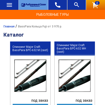
0
РЫБОЛОВНЫЕ ТУРЫ
/
Главная
BassPara Кольца Fuji от 3 970 р.
Каталог
Спиннинг Major Craft
Спиннинг Major Craft
BassPara BPC-632 MH
BassPara BPC-632 M (cast)
(cast)
под заказ
под заказ