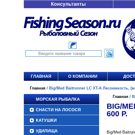
Консультанты
ГЛАВНАЯ
О КОМПАНИИ
ДОСТ
Главная
/
Big/Med Baitrunner LC XT-A Лесоемкость, (м/
Главная
/
B
МОРСКАЯ РЫБАЛКА
BIG/ME
СНАСТИ НА ЛОСОСЯ
600 Р.
КАТУШКИ
УДИЛИЩА
Big/Med Baitru