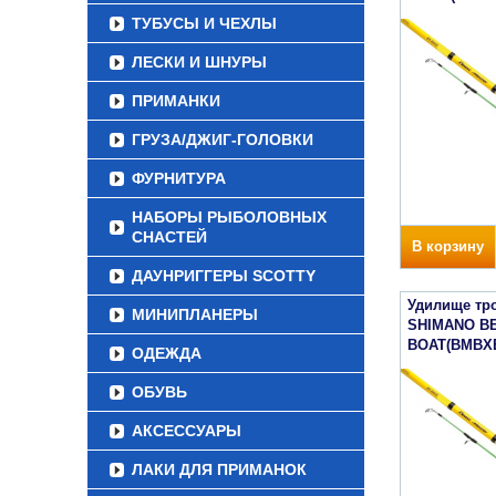
ТУБУСЫ И ЧЕХЛЫ
ЛЕСКИ И ШНУРЫ
ПРИМАНКИ
ГРУЗА/ДЖИГ-ГОЛОВКИ
ФУРНИТУРА
НАБОРЫ РЫБОЛОВНЫХ
СНАСТЕЙ
В корзину
ДАУНРИГГЕРЫ SCOTTY
Удилище тр
МИНИПЛАНЕРЫ
SHIMANO B
BOAT(BMBX
ОДЕЖДА
ОБУВЬ
АКСЕССУАРЫ
ЛАКИ ДЛЯ ПРИМАНОК