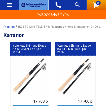
0
РЫБОЛОВНЫЕ ТУРЫ
/
Главная
BX STC MINI TELE-SPIN Производитель Shimano от 7 100 р.
Каталог
Удилище Shimano Exage
Удилище Shimano Exage
BX STC Mini Tele-Spin
BX STC Mini Tele-Spin
210M
210ML
17 700 р.
17 700 р.